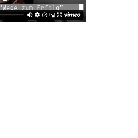
chule Albris
Einfamilienhaus in
Oberstaufen
Betriebsgebäude
Primavera Life
Hotel